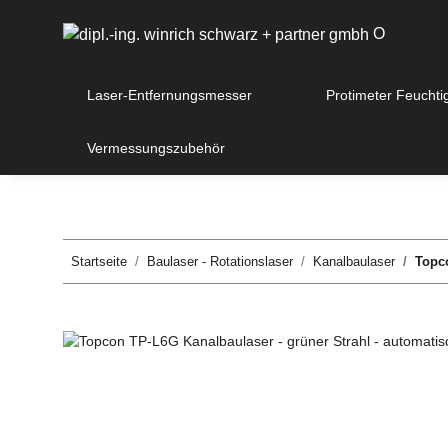
O
Laser-Entfernungsmesser
Protimeter Feuchti
Vermessungszubehör
Startseite
Baulaser - Rotationslaser
Kanalbaulaser
Topco