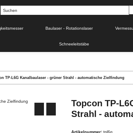
gkeitsmesser
Baulaser - Rotationslaser
Vermessu
Schneeleitstäbe
n TP-L6G Kanalbaulaser - grüner Strahl - automatische Zielfindung
Topcon TP-L6G
Strahl - autom
Artikelnummer:
tpl6g