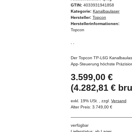
GTIN:
4033931941858
Kategorie:
Kanalbaulaser
Hersteller:
Topcon
Herstellerinformationen:
Topcon
, ,
Der Topcon TP-L6G Kanalbaulaser
App-Steuerung höchste Präzision
3.599,00 €
(4.282,81 € bru
exkl. 19% USt. , zzgl.
Versand
Alter Preis: 3.749,00 €
verfügbar
Lieferstatus: ab Lager