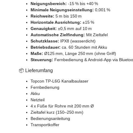
Neigungsbereich:
-15 % bis +40 %
Minimale Neigungseinstellung:
0,001 %
Reichweite:
5 m bis 150 m
Horizontale Ausrichtung:
±15 %
Genauigkeit:
±0,5 mm auf 10 m
Automatische Zielfindung:
Mit Zieltafel
Schutzklasse:
IPX8 (wasserdicht)
Betriebsdauer:
ca. 60 Stunden mit Akku
Maße:
Ø125 mm, Länge 250 mm (ohne Griff)
Steuerung:
Fernbedienung & Android-App via Bluetoo
📦 Lieferumfang
Topcon TP-L6G Kanalbaulaser
Fernbedienung
Akku
Netzteil
4 x Füße für Rohre mit 200 mm Ø
Zieltafel kurz (150–250 mm)
Bedienungsanleitung
Transportkoffer