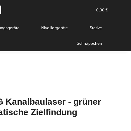
0,00 €
ngsgeräte
Nivelliergeräte
Stative
Schnäppchen
 Kanalbaulaser - grüner
atische Zielfindung