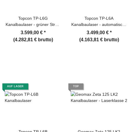
Topcon TP-L6G
Topcon TP-L6A
Kanalbaulaser - grüner Strahl
Kanalbaulaser - automatische
- automatische Zielfindung
Zielfindung
3.599,00 €
*
3.499,00 €
*
(4.282,81 € brutto)
(4.163,81 € brutto)
AUF LAGER
TOP
Topcon TP-L6B
Geomax Zeta 125 LK2