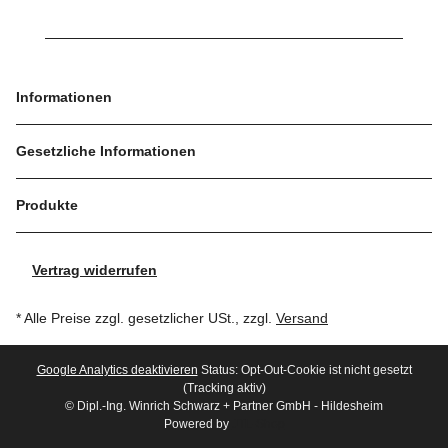
Informationen
Gesetzliche Informationen
Produkte
Vertrag widerrufen
* Alle Preise zzgl. gesetzlicher USt., zzgl.
Versand
Google Analytics deaktivieren
Status: Opt-Out-Cookie ist nicht gesetzt
(Tracking aktiv)
© Dipl.-Ing. Winrich Schwarz + Partner GmbH - Hildesheim
Powered by
JTL-Shop