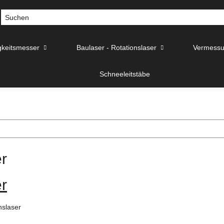
gkeitsmesser
Baulaser - Rotationslaser
Vermessu
Schneeleitstäbe
r
r
nslaser