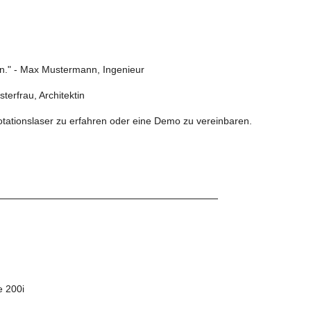
fen." - Max Mustermann, Ingenieur
terfrau, Architektin
otationslaser zu erfahren oder eine Demo zu vereinbaren.
e 200i