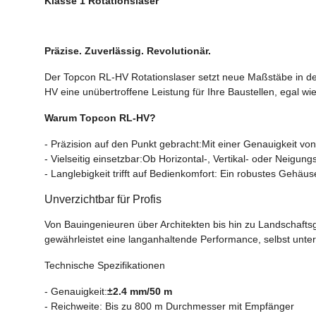
Klasse 1 Rotationslaser
Präzise. Zuverlässig. Revolutionär.
Der Topcon RL-HV Rotationslaser setzt neue Maßstäbe in der 
HV eine unübertroffene Leistung für Ihre Baustellen, egal wi
Warum Topcon RL-HV?
- Präzision auf den Punkt gebracht:Mit einer Genauigkeit v
- Vielseitig einsetzbar:Ob Horizontal-, Vertikal- oder Neigun
- Langlebigkeit trifft auf Bedienkomfort: Ein robustes Gehäu
Unverzichtbar für Profis
Von Bauingenieuren über Architekten bis hin zu Landschaftsg
gewährleistet eine langanhaltende Performance, selbst unte
Technische Spezifikationen
- Genauigkeit:
±2.4 mm/50 m
- Reichweite: Bis zu 800 m Durchmesser mit Empfänger