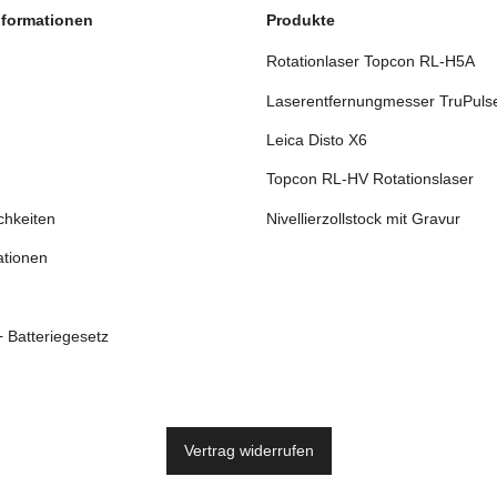
nformationen
Produkte
Rotationlaser Topcon RL-H5A
Laserentfernungmesser TruPuls
Leica Disto X6
Topcon RL-HV Rotationslaser
chkeiten
Nivellierzollstock mit Gravur
ationen
+ Batteriegesetz
Vertrag widerrufen