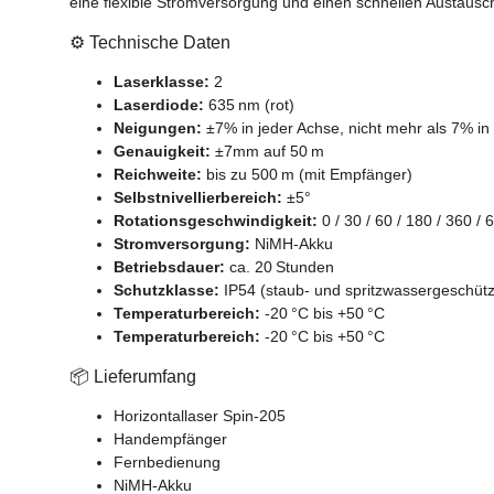
eine flexible Stromversorgung und einen schnellen Austausch
⚙️ Technische Daten
Laserklasse:
2
Laserdiode:
635 nm (rot)
Neigungen:
±7% in jeder Achse, nicht mehr als 7% in 
Genauigkeit:
±7mm auf 50 m
Reichweite:
bis zu 500 m (mit Empfänger)
Selbstnivellierbereich:
±5°
Rotationsgeschwindigkeit:
0 / 30 / 60 / 180 / 360 /
Stromversorgung:
NiMH-Akku
Betriebsdauer:
ca. 20 Stunden
Schutzklasse:
IP54 (staub- und spritzwassergeschütz
Temperaturbereich:
-20 °C bis +50 °C
Temperaturbereich:
-20 °C bis +50 °C
📦 Lieferumfang
Horizontallaser Spin-205
Handempfänger
Fernbedienung
NiMH-Akku