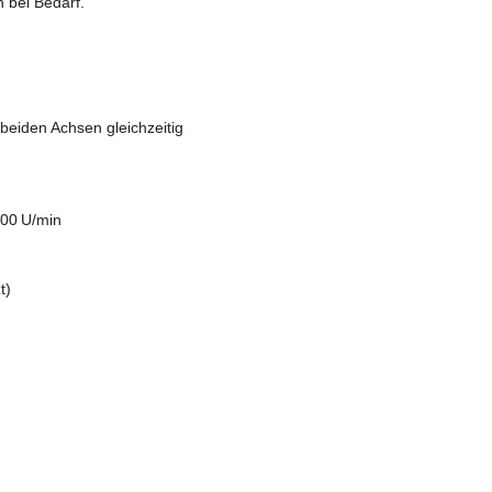
 bei Bedarf.
beiden Achsen gleichzeitig
 600 U/min
t)