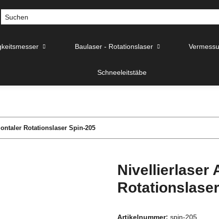
gkeitsmesser
Baulaser - Rotationslaser
Vermessu
Schneeleitstäbe
zontaler Rotationslaser Spin-205
Nivellierlaser
Rotationslase
Artikelnummer:
spin-205