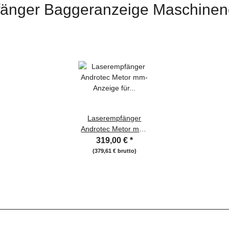
änger Baggeranzeige Maschine
Laserempfänger
Androtec Metor mm-
Anzeige für rote und
319,00 €
*
grüne Laser
(379,61 € brutto)