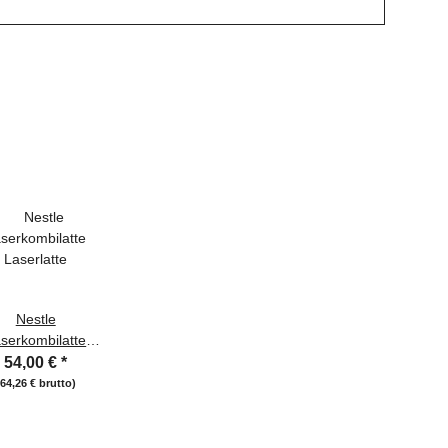
g
Nestle
serkombilatte
Laserlatte
54,00 €
*
(64,26 € brutto)