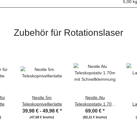
5,00 k
Zubehör für Rotationslaser
für
Nestle 5m
Nestle Alu
tte
Teleskopnivellierlatte
Teleskopstativ 1.70m
La
mit Schnellklemmung
39,98 € -
49,98 €
*
69,00 €
*
)
(47,58 € brutto)
(82,11 € brutto)