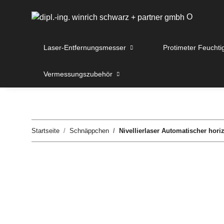
O
Laser-Entfernungsmesser
Protimeter Feuchti
Vermessungszubehör
Startseite
Schnäppchen
Nivellierlaser Automatischer hori