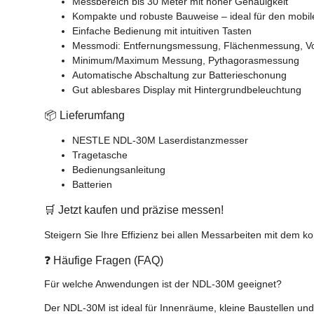
Messbereich bis 30 Meter mit hoher Genauigkeit
Kompakte und robuste Bauweise – ideal für den mobil
Einfache Bedienung mit intuitiven Tasten
Messmodi: Entfernungsmessung, Flächenmessung, 
Minimum/Maximum Messung, Pythagorasmessung
Automatische Abschaltung zur Batterieschonung
Gut ablesbares Display mit Hintergrundbeleuchtung
📦 Lieferumfang
NESTLE NDL-30M Laserdistanzmesser
Tragetasche
Bedienungsanleitung
Batterien
🛒 Jetzt kaufen und präzise messen!
Steigern Sie Ihre Effizienz bei allen Messarbeiten mit dem 
❓ Häufige Fragen (FAQ)
Für welche Anwendungen ist der NDL-30M geeignet?
Der NDL-30M ist ideal für Innenräume, kleine Baustellen un