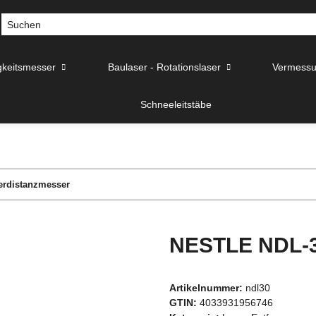
gkeitsmesser
Baulaser - Rotationslaser
Vermessu
Schneeleitstäbe
rdistanzmesser
NESTLE NDL-3
Artikelnummer:
ndl30
GTIN:
4033931956746