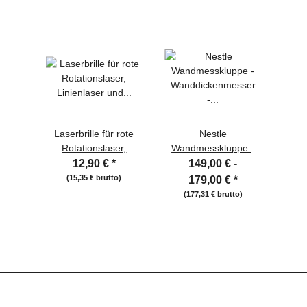
Laserbrille für rote
Nestle
Rotationslaser,
Wandmesskluppe -
Linienlaser und
Wanddickenmesser -
12,90 €
*
149,00 € -
Punktlaser
Wandstärkenmesser
(15,35 € brutto)
179,00 €
*
(177,31 € brutto)