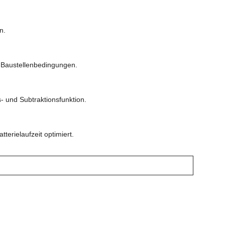
n.
he Baustellenbedingungen.
 und Subtraktionsfunktion.
erielaufzeit optimiert.
g