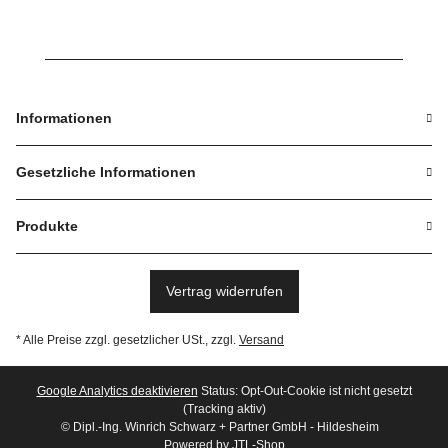
Informationen
Gesetzliche Informationen
Produkte
Vertrag widerrufen
* Alle Preise zzgl. gesetzlicher USt., zzgl.
Versand
Google Analytics deaktivieren
Status: Opt-Out-Cookie ist nicht gesetzt
(Tracking aktiv)
© Dipl.-Ing. Winrich Schwarz + Partner GmbH - Hildesheim
Powered by
JTL-Shop