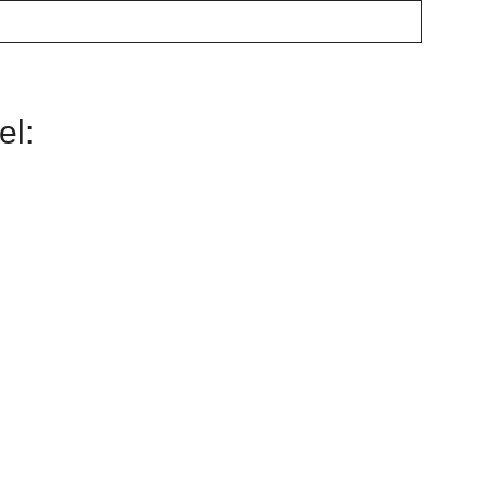
g
el: