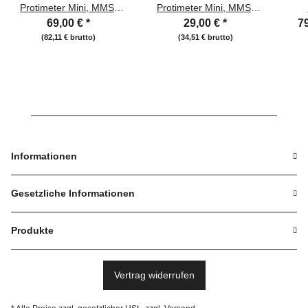
Protimeter Mini, MMS,
Protimeter Mini, MMS,
MMS2, Surveymaster
MMS2, Surveymaster
S
69,00 €
*
29,00 €
*
79
(82,11 € brutto)
(34,51 € brutto)
Informationen
Gesetzliche Informationen
Produkte
Vertrag widerrufen