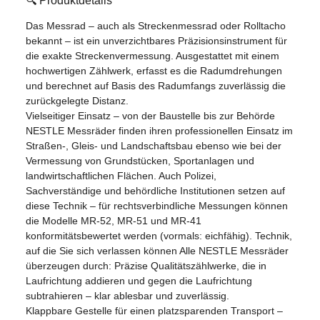
🔍 Produktdetails
Das Messrad – auch als Streckenmessrad oder Rolltacho
bekannt – ist ein unverzichtbares Präzisionsinstrument für
die exakte Streckenvermessung. Ausgestattet mit einem
hochwertigen Zählwerk, erfasst es die Radumdrehungen
und berechnet auf Basis des Radumfangs zuverlässig die
zurückgelegte Distanz.
Vielseitiger Einsatz – von der Baustelle bis zur Behörde
NESTLE Messräder finden ihren professionellen Einsatz im
Straßen-, Gleis- und Landschaftsbau ebenso wie bei der
Vermessung von Grundstücken, Sportanlagen und
landwirtschaftlichen Flächen. Auch Polizei,
Sachverständige und behördliche Institutionen setzen auf
diese Technik – für rechtsverbindliche Messungen können
die Modelle MR-52, MR-51 und MR-41
konformitätsbewertet werden (vormals: eichfähig). Technik,
auf die Sie sich verlassen können Alle NESTLE Messräder
überzeugen durch: Präzise Qualitätszählwerke, die in
Laufrichtung addieren und gegen die Laufrichtung
subtrahieren – klar ablesbar und zuverlässig.
Klappbare Gestelle für einen platzsparenden Transport –