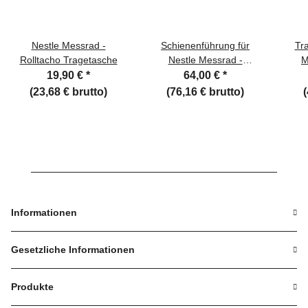
Nestle Messrad -
Schienenführung für
Tra
Rolltacho Tragetasche
Nestle Messrad -
M
Rolltacho
19,90 €
*
64,00 €
*
(23,68 € brutto)
(76,16 € brutto)
Informationen
Gesetzliche Informationen
Produkte